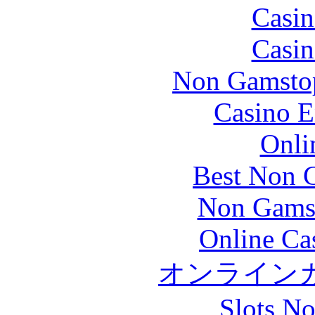
Casin
Casin
Non Gamstop
Casino E
Onli
Best Non 
Non Gams
Online Ca
オンライン
Slots N