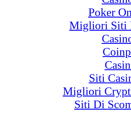
Poker On
Migliori Siti
Casin
Coinp
Casin
Siti Ca
Migliori Crypt
Siti Di Sc