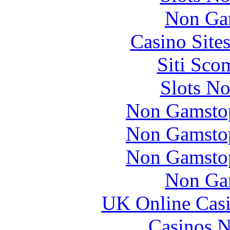
Non Ga
Casino Site
Siti Sco
Slots N
Non Gamstop
Non Gamstop
Non Gamstop
Non Ga
UK Online Cas
Casinos 