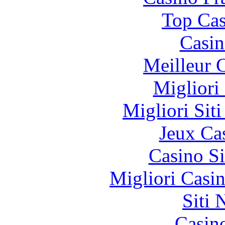
Top Cas
Casin
Meilleur 
Migliori
Migliori Sit
Jeux Ca
Casino S
Migliori Casi
Siti
Casin