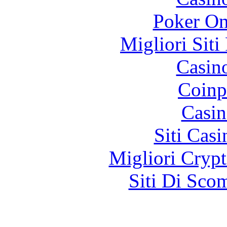
Poker On
Migliori Siti
Casin
Coinp
Casin
Siti Ca
Migliori Crypt
Siti Di Sc